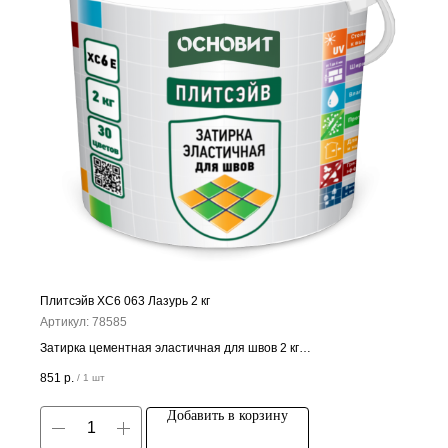
Плитсэйв ХС6 063 Лазурь 2 кг
Артикул:
78585
Затирка цементная эластичная для швов 2 кг
Цена за штуку
851
р.
/
1 шт
Добавить в корзину