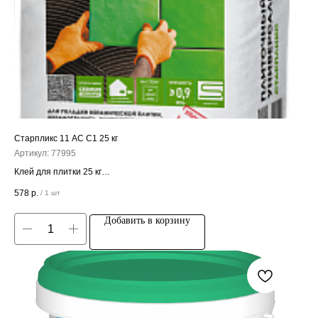
Старпликс 11 АС C1 25 кг
Артикул:
77995
Клей для плитки 25 кг
Цена за штуку
578
р.
/
1 шт
Добавить в корзину