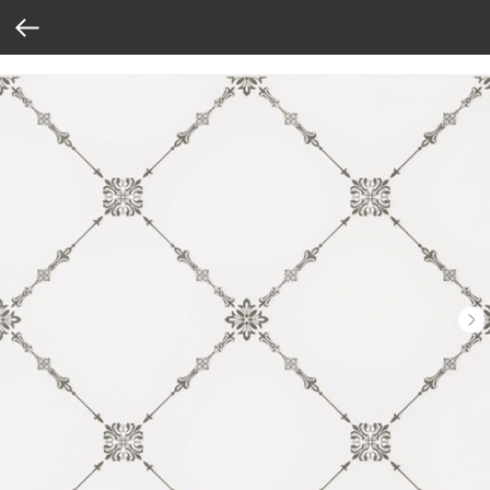
Verification: 37abcbce6e8a810e