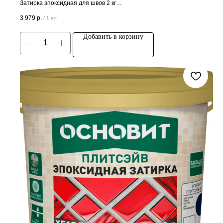
Затирка эпоксидная для швов 2 кг
Цена за штуку
3 979
р.
/
1 шт
Добавить в корзину