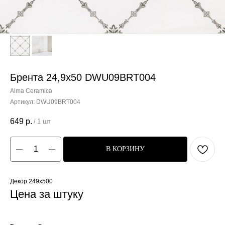
Брента 24,9x50 DWU09BRT004
Alma Ceramica
Артикул:
DWU09BRT004
649
р.
/
1 шт
В КОРЗИНУ
Декор 249x500
Цена за штуку