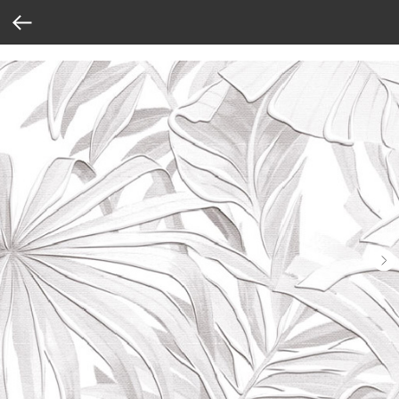
Verification: 37abcbce6e8a810e