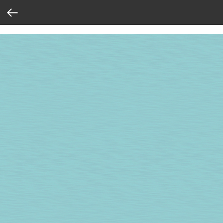
Verification: 37abcbce6e8a810e