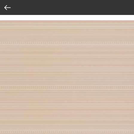
Verification: 37abcbce6e8a810e