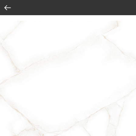
Verification: 37abcbce6e8a810e