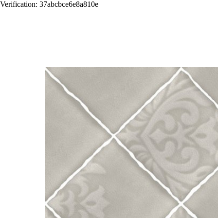
Verification: 37abcbce6e8a810e
Назад