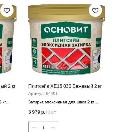
ый 2 кг
Плитсэйв ХЕ15 030 Бежевый 2 кг
Артикул:
84401
 кг
Затирка эпоксидная для швов 2 кг
Цена за штуку
3 979
р.
/
1 шт