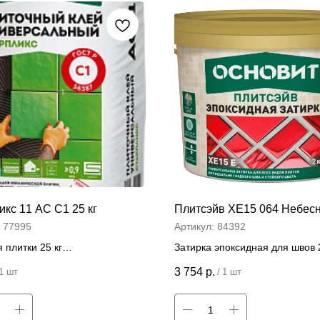
кс 11 АС C1 25 кг
Плитсэйв ХЕ15 064 Небесн
:
77995
Артикул:
84392
 плитки 25 кг
Затирка эпоксидная для швов 2
 за штуку
Цена за штуку
3 754
р.
1 шт
/
1 шт