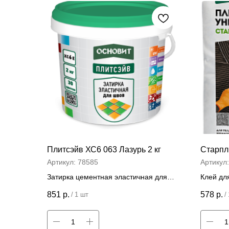
Плитсэйв ХС6 063 Лазурь 2 кг
Старпли
Артикул:
78585
Артикул
Затирка цементная эластичная для
Клей для
швов 2 кг
Цена
851
р.
578
р.
/
1 шт
/
Цена за штуку