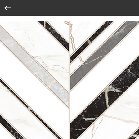
Verification: 37abcbce6e8a810e