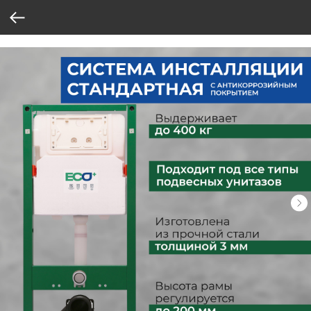
Verification: 37abcbce6e8a810e