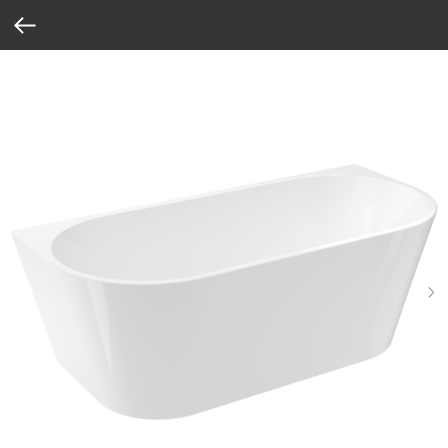
Verification: 37abcbce6e8a810e