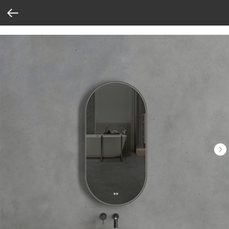
Verification: 37abcbce6e8a810e