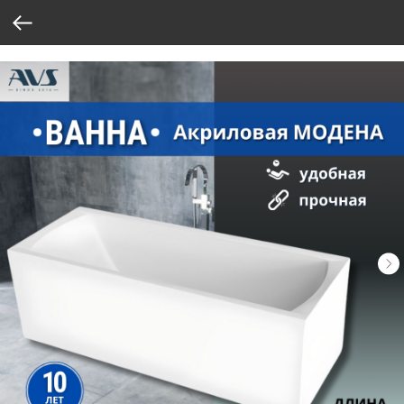
Verification: 37abcbce6e8a810e