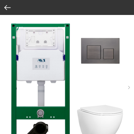
Verification: 37abcbce6e8a810e