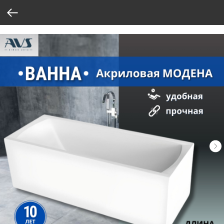
Verification: 37abcbce6e8a810e