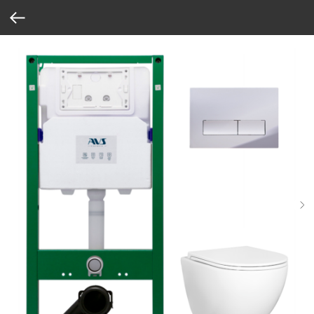
Verification: 37abcbce6e8a810e