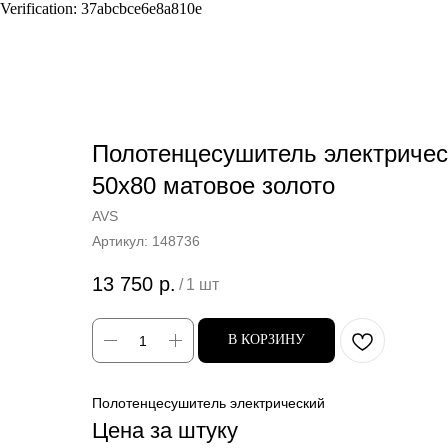
Verification: 37abcbce6e8a810e
Назад
Полотенцесушитель электриче
50x80 матовое золото
AVS
Артикул:
148736
13 750
р.
/
1 шт
В КОРЗИНУ
Полотенцесушитель электрический
Цена за штуку