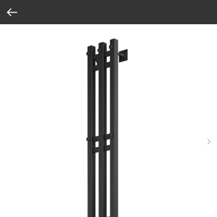
Verification: 37abcbce6e8a810e