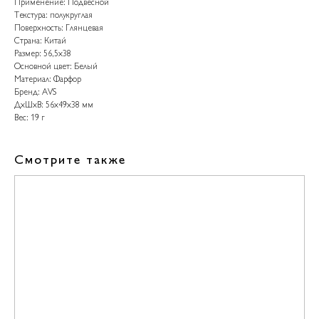
Применение: Подвесной
Текстура: полукруглая
Поверхность: Глянцевая
Страна: Китай
Размер: 56,5x38
Основной цвет: Белый
Материал: Фарфор
Бренд: AVS
ДxШxВ: 56x49x38 мм
Вес: 19 г
Смотрите также