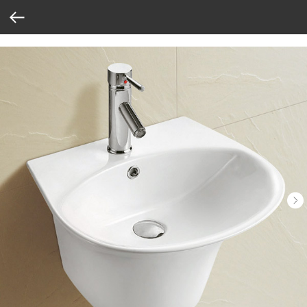
Verification: 37abcbce6e8a810e