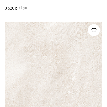
/
1 уп
3 528
р.