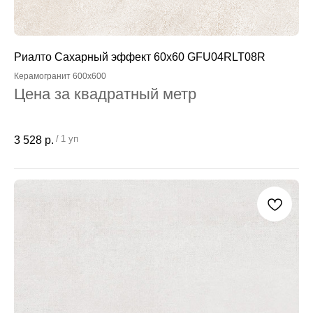
Риалто Сахарный эффект 60x60 GFU04RLT08R
Керамогранит 600x600
Цена за квадратный метр
/
1 уп
3 528
р.