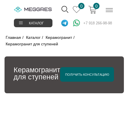
Verification: 37abcbce6e8a810e
0
0
+7 918 266-98-98
КАТАЛОГ
Главная
/
Каталог
/
Керамогранит
/
Керамогранит для ступеней
О К
Поиск
Керамогранит
товаров
ПОК
ПОЛУЧИТЬ КОНСУЛЬТАЦИЮ
для ступеней
СТАРОКУБАНСКАЯ 143/2
КИРИЛЛА РОССИНСКОГО 15
СОТР
УСЛУ
ДОСТ
КОН