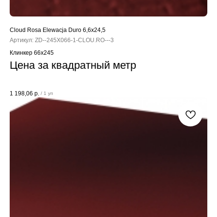
Cloud Rosa Elewacja Duro 6,6x24,5
Артикул:
ZD--245X066-1-CLOU.RO---3
Клинкер 66x245
Цена за квадратный метр
1 198,06
р.
/
1 уп