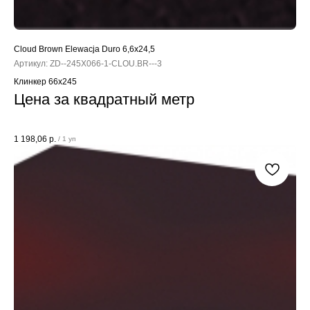
Cloud Brown Elewacja Duro 6,6x24,5
Артикул:
ZD--245X066-1-CLOU.BR---3
Клинкер 66x245
Цена за квадратный метр
1 198,06
р.
/
1 уп