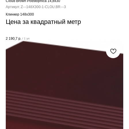
Cloud Brown Podstopnica 14,8x30
Артикул:
Z---148X300-1-CLOU.BR---3
Клинкер 148x300
Цена за квадратный метр
2 190,7
р.
/
1 уп