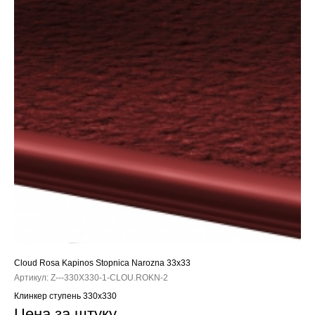
Cloud Rosa Kapinos Stopnica Narozna 33x33
Артикул:
Z---330X330-1-CLOU.ROKN-2
Клинкер ступень 330x330
Цена за штуку