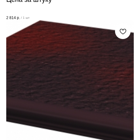
2 814
р.
/
1 шт