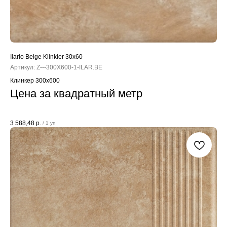
Ilario Beige Klinkier 30x60
Артикул:
Z---300X600-1-ILAR.BE
Клинкер 300x600
Цена за квадратный метр
3 588,48
р.
/
1 уп