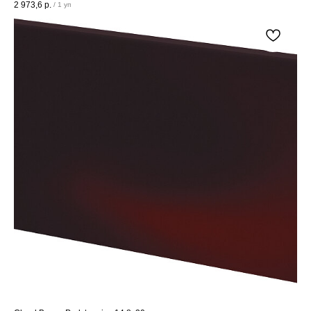
2 973,6
р.
/
1 уп