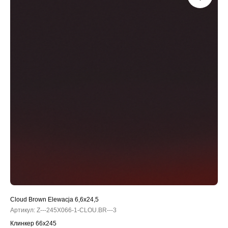
Cloud Brown Elewacja 6,6x24,5
Артикул:
Z---245X066-1-CLOU.BR---3
Клинкер 66x245