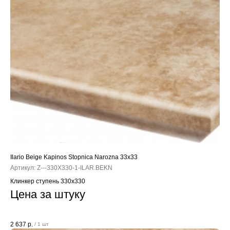
Ilario Beige Kapinos Stopnica Narozna 33x33
Артикул:
Z---330X330-1-ILAR.BEKN
Клинкер ступень 330x330
Цена за штуку
2 637
р.
/
1 шт