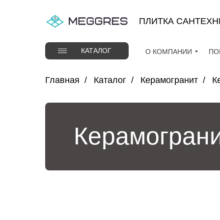
Verification: 37abcbce6e8a810e
ПЛИТКА САНТЕХН
КАТАЛОГ
О КОМПАНИИ
ПО
Главная
/
Каталог
/
Керамогранит
/
К
Керамограни
ПО
О КОМПАНИИ