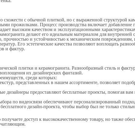
тенка.
о схожести с обычной плиткой, но с выраженной структурой ка
ными прожилками. Процесс производства включает добавление г
адает высоким качеством и эксплуатационными характеристика
амогранита делают его идеальным материалом для внутренней о
ю, прочностью и устойчивостью к механическим повреждениям, 
ператур. Его эстетические качества позволяют воплощать разноо
ов и фактур.
ской плитки и керамогранита. Разнообразный стиль и фактура
 воплощения их дизайнерских фантазий.
еимуществ, среди которых:
текстур, представленных в нашем ассортименте, позволяет подо
е дизайнеры предоставляют бесплатные проекты, помогая вам 
ыбора по видеосвязи обеспечивают персонализированный подхо
бесплатного дизайн-проекта, чтобы выбор был не только стиль
получаете доступ к высококачественному товару, но также обес
ечатляющим.