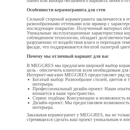
панно или выбора бесшовного варианта любого от
Особенности керамогранита для стен
Сильной стороной керамогранита заключаются в ег
разнообразными оттенками или мрамор с характер
последующее покрытие. Полученный материал обл
Уникальные эксплуатационные характеристики кер
соблюдением технологии, обладает долговечность
разрушению от воздействия влаги и перепадов тем
фасаде, что поддерживается богатой палитрой цвет
Почему мы отличный вариант для вас
В MEGGRES мы предлагаем широкий выбор керамиче
цель - обеспечить клиентов всем необходимым для
Интернет-магазин MEGGRES предоставляет ряд пр
Богатый выбор: Разнообразие стилей, цветов и 
интерьера.
Профессиональный дизайн-проект: Наши опытны
впишется в ваше пространство.
Сервис подбора: Консультации и возможность в
Дизайн-проект: Мы предоставляем возможность 
интерьера.
Заказывая керамогранит у MEGGRES, вы не только 
стремящихся сделать ваш проект уникальным и вп