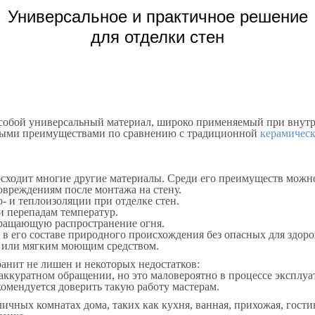
Универсальное и практичное решение
для отделки стен
 собой универсальный материал, широко применяемый при внутр
ными преимуществами по сравнению с традиционной
керамическ
восходит многие другие материалы. Среди его преимуществ можн
овреждениям после монтажа на стену.
- и теплоизоляции при отделке стен.
и перепадам температур.
ращающую распространение огня.
 в его составе природного происхождения без опасных для здоро
й или мягким моющим средством.
ранит не лишен и некоторых недостатков:
еаккуратном обращении, но это маловероятно в процессе эксплу
омендуется доверить такую работу мастерам.
личных комнатах дома, таких как кухня, ванная, прихожая, гост