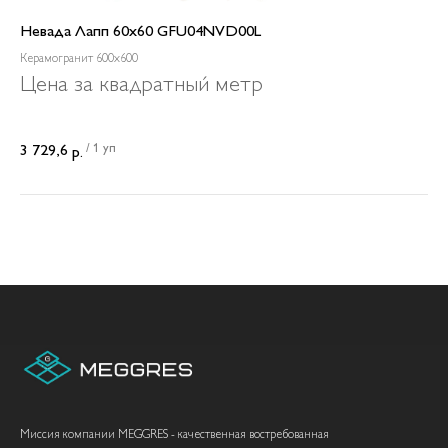
Невада Лапп 60x60 GFU04NVD00L
Керамогранит 600x600
Цена за квадратный метр
/
1 уп
3 729,6
р.
Миссия компании MEGGRES - качественная востребованная