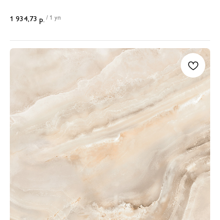
/
1 уп
1 934,73
р.