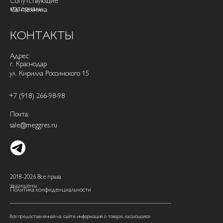
Сопутствующие
материалы
Сантехника
КОНТАКТЫ
Адрес:
г. Краснодар
ул. Кирилла Россинского 15
+7 (918) 266-98-98
Почта:
sale@meggres.ru
2018-2026 Все права
защищены
Политика конфиденциальности
Вся предоставленная на сайте информация о товаре, касающаяся