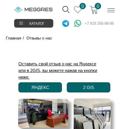
Verification: 37abcbce6e8a810e
0
0
+7 918 266-98-98
КАТАЛОГ
Главная
/
Отзывы о наc
Оставить свой отзыв о нас на Яндексе
О К
Поиск
или в 2GIS, вы можете нажав на кнопки
товаров
ПОК
ниже.
СТАРОКУБАНСКАЯ 143/2
КИРИЛЛА РОССИНСКОГО 15
ЯНДЕКС
2 GIS
СОТР
УСЛУ
ДОСТ
КОН