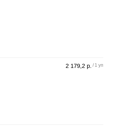
2 179,2
р.
/
1 уп