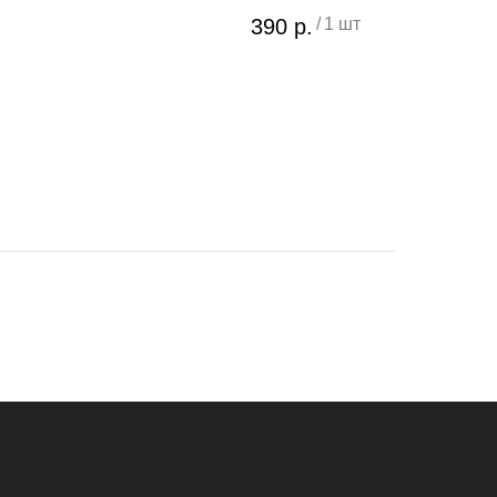
390
р.
/
1 шт