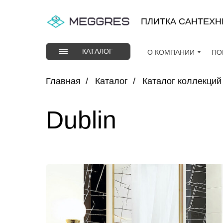
Verification: 37abcbce6e8a810e
ПЛИТКА САНТЕХН
КАТАЛОГ
О КОМПАНИИ
ПО
Главная
/
Каталог
/
Каталог коллекций
Dublin
ПО
О КОМПАНИИ