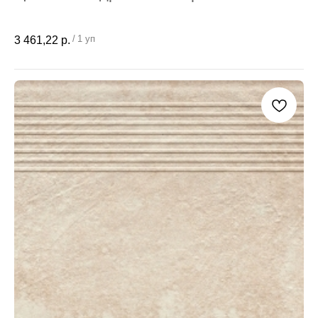
/
1 уп
3 461,22
р.