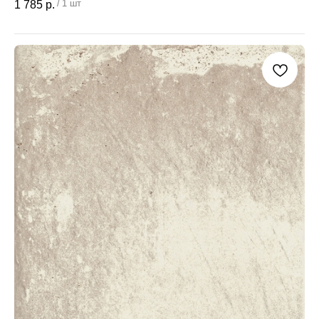
/
1 шт
1 785
р.